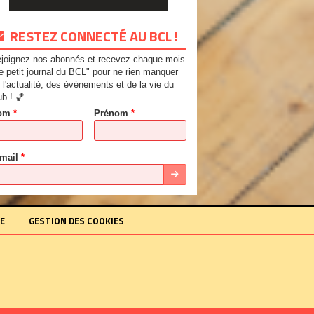
RESTEZ CONNECTÉ AU BCL !
joignez nos abonnés et recevez chaque mois
e petit journal du BCL" pour ne rien manquer
 l'actualité, des événements et de la vie du
ub ! 🏀
om
*
Prénom
*
-mail
*
KE
GESTION DES COOKIES