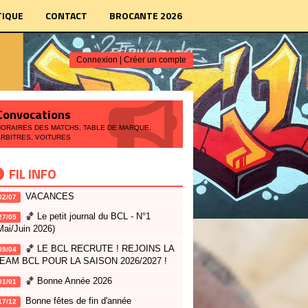
IQUE
CONTACT
BROCANTE 2026
Connexion
|
Créer un compte
Convocations
HORAIRES DES MATCHS, TABLE DE MARQUE,
ARBITRES, VOITURES
FIL INFO
VACANCES
02/07
🏀 Le petit journal du BCL - N°1
27/05
Mai/Juin 2026)
🏀 LE BCL RECRUTE ! REJOINS LA
09/04
EAM BCL POUR LA SAISON 2026/2027 !
🏀 Bonne Année 2026
01/01
Bonne fêtes de fin d'année
17/12