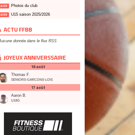
Photos du club
16/09
U15 saison 2025/2026
16/09
ACTU FFBB
Aucune donnée dans le flux RSS
JOYEUX ANNIVERSSAIRE
16 août
Thomas F.
SENIORS-GARCONS-LOIS
17 août
Aaron B.
U18G