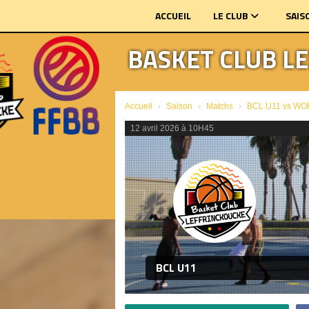
Panneau de gestion des cookies
ACCUEIL
LE CLUB
SAIS
BASKET CLUB L
Accueil
Saison
Matchs
BCL U11 vs W
12 avril 2026 à 10H45
BCL U11