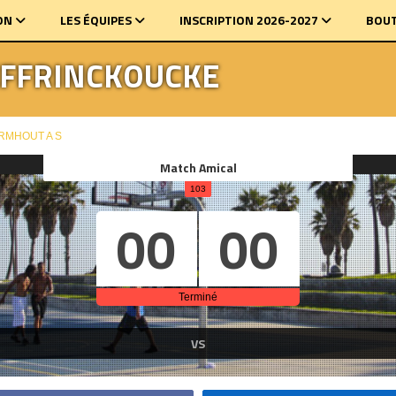
ON
LES ÉQUIPES
INSCRIPTION 2026-2027
BOUT
EFFRINCKOUCKE
ORMHOUT A S
Match Amical
103
00
00
Terminé
VS