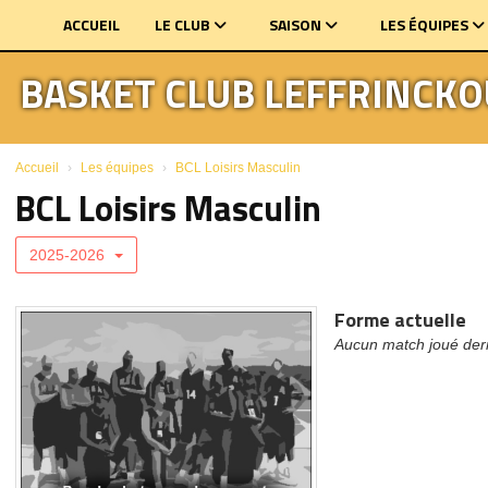
Panneau de gestion des cookies
ACCUEIL
LE CLUB
SAISON
LES ÉQUIPES
BASKET CLUB LEFFRINCK
Accueil
Les équipes
BCL Loisirs Masculin
BCL Loisirs Masculin
2025-2026
Forme actuelle
Aucun match joué der